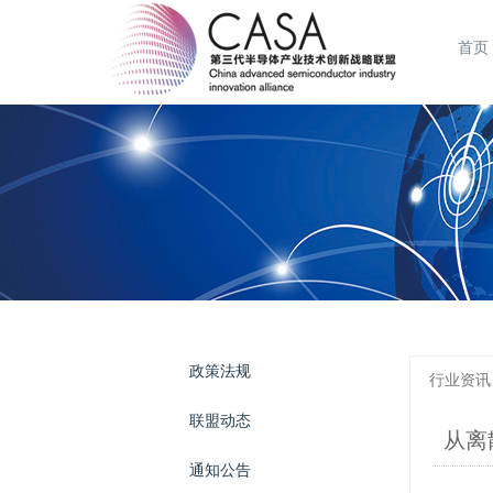
首页
政策法规
行业资讯 
联盟动态
从离
通知公告