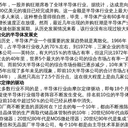
015年，一股并购狂潮席卷了全球半导体行业。据统计，达成意向
000亿美元的项目已经完成并购。这一金额是半导体行业史上最大
许多人来说，这种整合显得很自然，毕竟，半导体产业有60多年
增长速度正在放缓。然而，最近几年出现的并购狂潮是半导体产
快速创新发展期。从历史发展情况来看，该行业没有出现过较大
散化的半导体发展史
历史，半导体产业一个很重要的发展趋势就是离散化。1966年，德州
司，占半导体行业收入的70％左右。到1972年，三家企业的
体公司——英特尔，有大约15％的市场占有率，但这只比1972
过去的40年里，世界5个最大的半导体公司的综合市场占有率一
公司。而前50大半导体公司的综合市场份额已逐步减少，10年来下
015年出现了多年未见的现象，即前10大半导体公司的合计市场
984年），虽然只高出了2.5个百分点。这在很大程度上是由几
尔定律的驱动
大多数行业不同的是，半导体行业由摩尔定律驱动，即每18个
促使半导体行业领导者阵容不断发生变化。排名前10位的半导体
业前10名中超过50％的公司已经从榜单中消失。
10厂商不断更迭的原因何在？过去的每一个10年，都由不断推陈
硅晶体管的生产商取代锗晶体管制作的10年；20世纪60年代由双
S存储器；20世纪80年代是MOS微处理器；20世纪90年代是集
通信和无晶圆厂半导体公司。每个10年都是由主导技术革新的