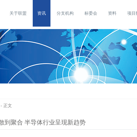
关于联盟
资讯
分支机构
标委会
资料
项目
- 正文
散到聚合 半导体行业呈现新趋势