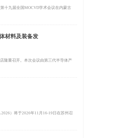
一第十九届全国MOCVD学术会议在内蒙古
导体材料及装备发
国际酒店隆重召开。本次会议由第三代半导体产
26）将于2026年11月16-19日在苏州召