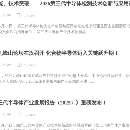
赋能、技术突破——2026第三代半导体检测技术创新与应
-05-09
by casa
6年4月23日， 第三代半导体检测技术创新与应用论坛在北京朗丽兹西山花园酒
委员会作为指导单位， 第三代半导体产业技术创新战....
26九峰山论坛在汉召开 化合物半导体迈入关键跃升期！
-05-09
by casa
4日，2026九峰山论坛在武汉光谷科技会展中心盛大开幕。本届论坛以新赛道、
八大高峰论坛，200余场专业报告面向公众精彩开讲，....
三代半导体产业发展报告（2025）》重磅发布！
-05-09
by casa
6年4月24日，由第三代半导体产业技术创新战略联盟编写的《第三代半导体产业发