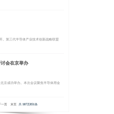
重召开。第三代半导体产业技术创新战略联盟
研讨会在京举办
会在北京成功举办。本次会议聚焦半导体用金
下一页
末页
共
107
页
851
条