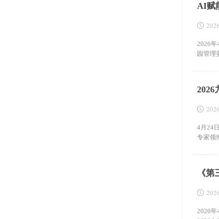
AI
2026
202
园管理
20
2026
4月2
专家领衔
《第
2026
202