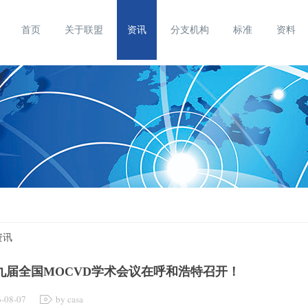
首页
关于联盟
资讯
分支机构
标准
资料
资讯
九届全国MOCVD学术会议在呼和浩特召开！
-08-07
by casa