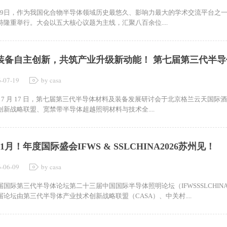
8-29日，作为我国化合物半导体领域历史最悠久、影响力最大的学术交流平台之
特隆重举行。大会以五大核心议题为主线，汇聚八百余位....
装备自主创新，共筑产业升级新动能！ 第七届第三代半
-07-19
by casa
6 年 7 月 17 日，第七届第三代半导体材料及装备发展研讨会于北京格兰云天
创新战略联盟、宽禁带半导体超越照明材料与技术全....
1月！年度国际盛会IFWS & SSLCHINA2026苏州见！
-06-09
by casa
国际第三代半导体论坛第二十三届中国国际半导体照明论坛（IFWSSSLCHINA 20
届论坛由第三代半导体产业技术创新战略联盟（CASA）、中关村....