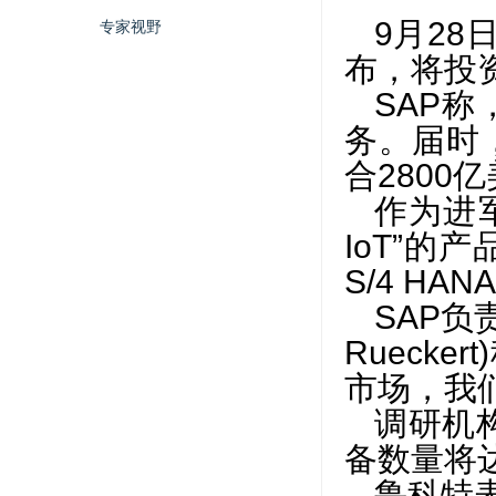
9月2
专家视野
布，将投资
SAP称
务。届时
合2800亿
作为进
IoT”的
S/4 H
SAP负
Rueck
市场，我
调研机构
备数量将达
鲁科特